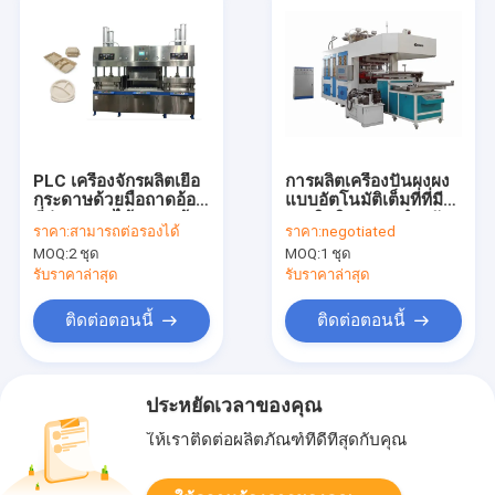
PLC เครื่องจักรผลิตเยื่อ
การผลิตเครื่องปั้นผงผง
กระดาษด้วยมือถาดอ้อย
แบบอัตโนมัติเต็มที่ที่มี
ที่ย่อยสลายได้แบบแห้ง
ประสิทธิภาพสูง สําหรับ
ราคา:
สามารถต่อรองได้
ราคา:
negotiated
ในเครื่องกดแบบเปียก
เครื่องใช้อาหารประเภท
MOQ:
2 ชุด
MOQ:
1 ชุด
หนึ่งครั้ง
รับราคาล่าสุด
รับราคาล่าสุด
ติดต่อตอนนี้
ติดต่อตอนนี้
ประหยัดเวลาของคุณ
ให้เราติดต่อผลิตภัณฑ์ที่ดีที่สุดกับคุณ