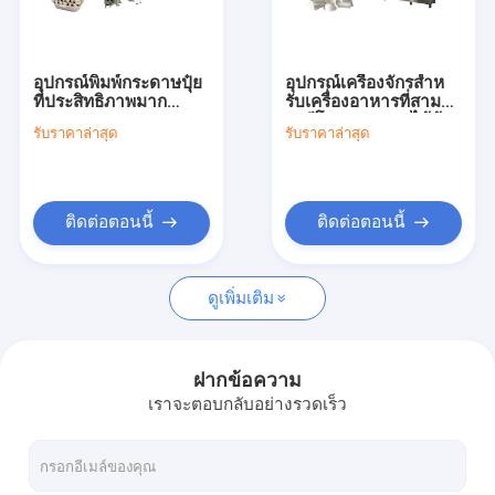
เกี่ยวกับเรา
ทัวร์โรงงาน
อุปกรณ์พิมพ์กระดาษปุ๋ย
อุปกรณ์เครื่องจักรสําห
ที่ประสิทธิภาพมาก
รับเครื่องอาหารที่สามา
ควบคุมคุณภาพ
ความจุ 4000-6000pcs
รถบีโอเดเกรเดรดได้ด้วย
รับราคาล่าสุด
รับราคาล่าสุด
/ ชั่วโมง ระบบควบคุม
การควบคุมด้วย PLC
PLC
ติดต่อเรา
ขอใบเสนอราคา
ติดต่อตอนนี้
ติดต่อตอนนี้
ดูเพิ่มเติม
เครื่องจักรผลิตเยื่อกระดาษ
เครื่องผลิตกล่องอาหารกลางวันแบบฝาพับ
ฝากข้อความ
เราจะตอบกลับอย่างรวดเร็ว
เครื่องทำแผ่นชานอ้อย
เครื่องบรรจุเส้นใยละเอียดอัตโนมัติ